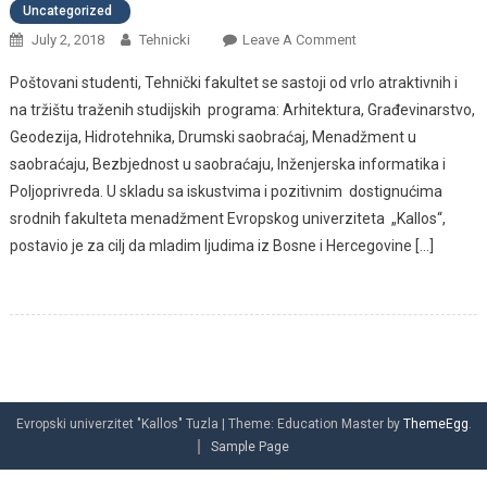
Uncategorized
July 2, 2018
Tehnicki
Leave A Comment
On Riječ Dekana
Tehničkog
Poštovani studenti, Tehnički fakultet se sastoji od vrlo atraktivnih i
Fakulteta
na tržištu traženih studijskih programa: Arhitektura, Građevinarstvo,
Geodezija, Hidrotehnika, Drumski saobraćaj, Menadžment u
saobraćaju, Bezbjednost u saobraćaju, Inženjerska informatika i
Poljoprivreda. U skladu sa iskustvima i pozitivnim dostignućima
srodnih fakulteta menadžment Evropskog univerziteta „Kallos“,
postavio je za cilj da mladim ljudima iz Bosne i Hercegovine […]
Evropski univerzitet "Kallos" Tuzla
|
Theme: Education Master by
ThemeEgg
.
Sample Page